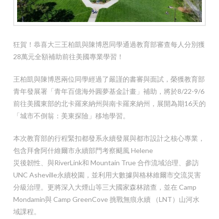
狂賀！恭喜大三王柏凱與陳博恩同學通過教育部審查每人分別獲
28萬元全額補助前往美國專業學習！
王柏凱與陳博恩兩位同學經過了嚴謹的書審與面試，榮獲教育部
青年發展署「青年百億海外圓夢基金計畫」補助，將於8/22-9/6
前往美國東部的北卡羅來納州與南卡羅來納州，展開為期16天的
「城市不倒翁：美東探險」移地學習。
本次教育部的行程緊扣都發系永續發展與都市設計之核心專業，
包含拜會阿什維爾市永續部門考察颶風 Helene
災後韌性、與RiverLink和 Mountain True 合作流域治理、參訪
UNC Asheville永續校園，並利用大數據與格林維爾市交流災害
分級治理。更將深入大煙山等三大國家森林踏查，並在 Camp
Mondamin與 Camp GreenCove 挑戰無痕永續 （LNT）山河水
域課程。