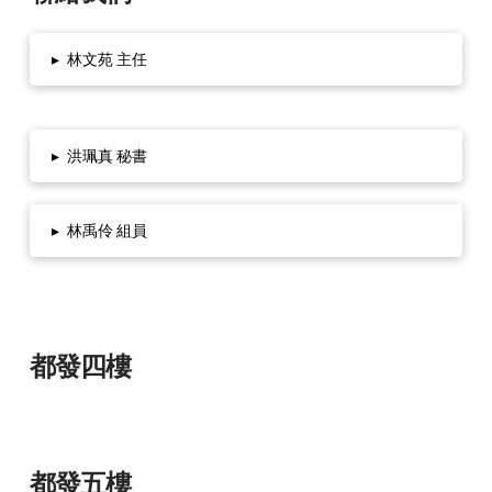
▸
林文苑 主任
▸
洪珮真 秘書
▸
林禹伶 組員
都發四樓
都發五樓